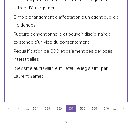
Elections professionnelles : défaut de signature de
la liste d’émargement
Simple changement d’affectation d’un agent public :
incidences
Rupture conventionnelle et pouvoir disciplinaire :
existence d’un vice du consentement
Requalification de CDD et paiement des périodes
interstitielles
"Sexisme au travail : le millefeuille législatif", par
Laurent Gamet
...
...
<<
<
534
535
536
537
538
539
540
>
>>