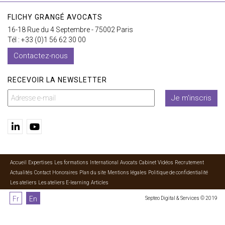
FLICHY GRANGÉ AVOCATS
16-18 Rue du 4 Septembre - 75002 Paris
Tél : +33 (0)1 56 62 30 00
Contactez-nous
RECEVOIR LA NEWSLETTER
Je m'inscris
Accueil
Expertises
Les formations
International
Avocats
Cabinet
Vidéos
Recrutement
Actualités
Contact
Honoraires
Plan du site
Mentions légales
Politique de confidentialité
Les ateliers
Les ateliers E-learning
Articles
Fr
En
Septeo Digital & Services © 2019