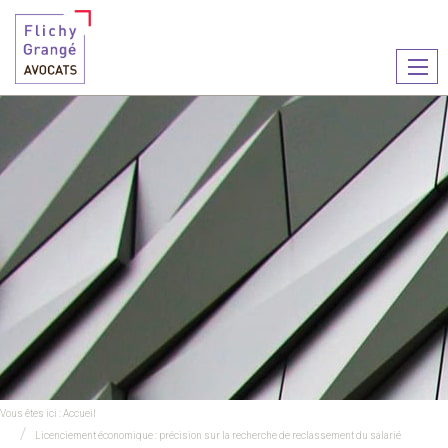
Ouvr
le
men
Vous êtes ici :
Accueil
Licenciement économique : précision sur la recherche de reclassement du salarié