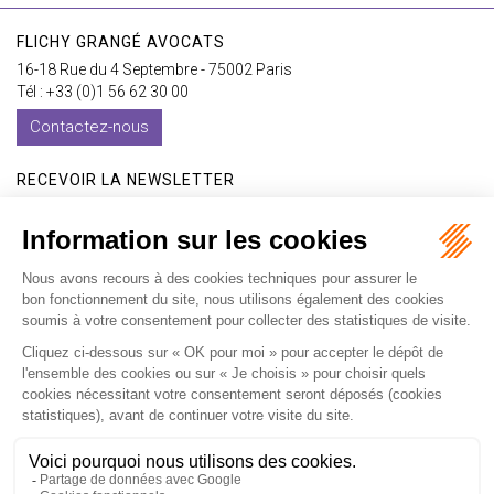
FLICHY GRANGÉ AVOCATS
16-18 Rue du 4 Septembre - 75002 Paris
Tél : +33 (0)1 56 62 30 00
Contactez-nous
RECEVOIR LA NEWSLETTER
Je m'inscris
Accueil
Expertises
Les formations
International
Avocats
Cabinet
Vidéos
Recrutement
Actualités
Contact
Honoraires
Plan du site
Mentions légales
Politique de confidentialité
Les ateliers
Les ateliers E-learning
Articles
Fr
En
Septeo Digital & Services © 2019