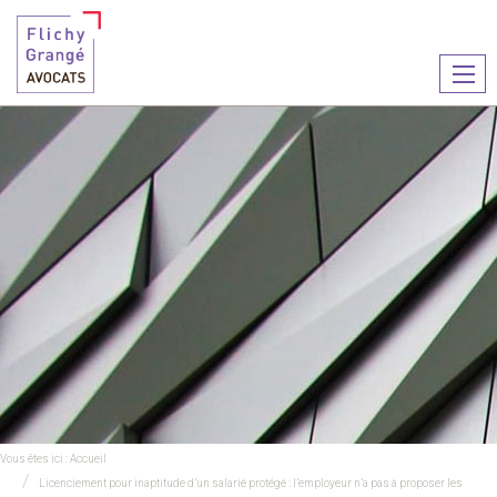
Ouvr
le
men
Vous êtes ici :
Accueil
Licenciement pour inaptitude d’un salarié protégé : l’employeur n’a pas à proposer les