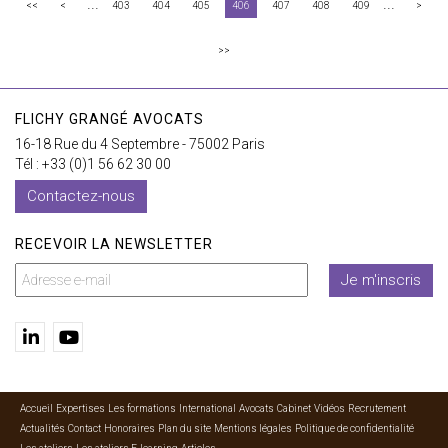
...
...
<<
<
403
404
405
406
407
408
409
>
>>
FLICHY GRANGÉ AVOCATS
16-18 Rue du 4 Septembre - 75002 Paris
Tél : +33 (0)1 56 62 30 00
Contactez-nous
RECEVOIR LA NEWSLETTER
Je m'inscris
Accueil
Expertises
Les formations
International
Avocats
Cabinet
Vidéos
Recrutement
Actualités
Contact
Honoraires
Plan du site
Mentions légales
Politique de confidentialité