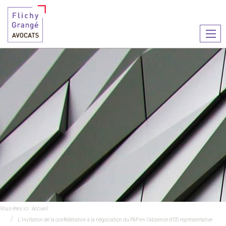
Ouvr
le
men
Vous êtes ici :
Accueil
L’invitation de la confédération à la négociation du PAP en l’absence d’OS représentative