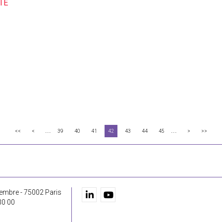
...
...
<<
<
39
40
41
42
43
44
45
>
>>
embre - 75002 Paris
30 00