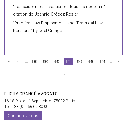
"Les saisonniers investissent tous les secteurs",
citation de Jeannie Crédoz-Rosier
“Practical Law Employment” and “Practical Law
Pensions” by Joël Grangé
...
...
<<
<
538
539
540
541
542
543
544
>
>>
FLICHY GRANGÉ AVOCATS
16-18 Rue du 4 Septembre - 75002 Paris
Tél : +33 (0)1 56 62 30 00
Contactez-nous