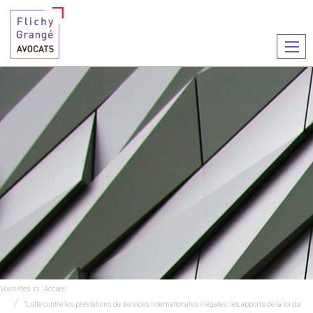
Ouvr
le
men
Vous êtes ici :
Accueil
"Lutte contre les prestations de services internationales illégales: les apports de la loi du