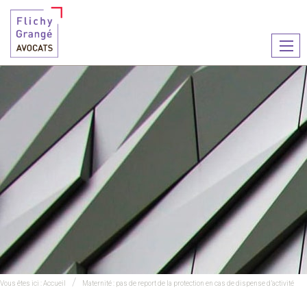
Ouvr
le
men
Vous êtes ici :
Accueil
Maternité : pas de report de la protection en cas de dispense d’activité