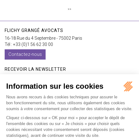
>>
FLICHY GRANGÉ AVOCATS
16-18 Rue du 4 Septembre - 75002 Paris
Tél : +33 (0)1 56 62 30 00
Contactez-nous
RECEVOIR LA NEWSLETTER
Je m'inscris
Accueil
Expertises
Les formations
International
Avocats
Cabinet
Vidéos
Recrutement
Actualités
Contact
Honoraires
Plan du site
Mentions légales
Politique de confidentialité
Les ateliers
Les ateliers E-learning
Articles