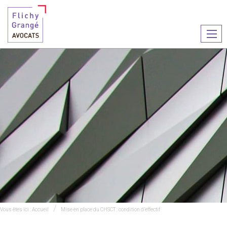
Ouvr
le
men
Vous êtes ici :
Accueil
Mise en place du CHSCT : condition d’effectif