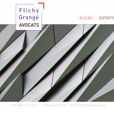
ACCUEIL
EXPERTI
Vous êtes ici :
Accueil
"Le mystère de l’arrêt n° 15-28.304" par Grégoire Loiseau