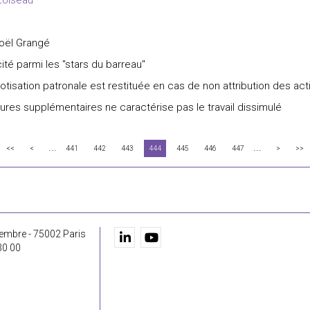
 Loiseau
Joël Grangé
ité parmi les "stars du barreau"
a cotisation patronale est restituée en cas de non attribution des ac
ures supplémentaires ne caractérise pas le travail dissimulé
...
...
<<
<
441
442
443
444
445
446
447
>
>>
embre - 75002 Paris
30 00