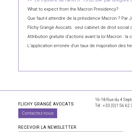
"Le mystère de l’arrêt n° 15-28.304" par Grégoire
What to expect from the Macron Presidency?
Que faut-il attendre de la présidence Macron ? Par 
Flichy Grangé Avocats : seul cabinet de droit social c
Attribution gratuite d’actions avant la loi Macron : l
L’application erronée d’un taux de majoration des he
16-18 Rue du 4 Sept
FLICHY GRANGÉ AVOCATS
Tél : +33 (0)1 56 62 
Contactez-nous
RECEVOIR LA NEWSLETTER