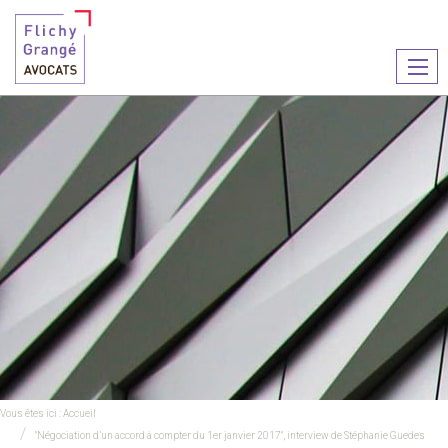
Ouvr
le
men
Vous êtes ici :
Accueil
"Négociation d’un accord à compter du 1er janvier 2017", interview de Stéphanie Guedes