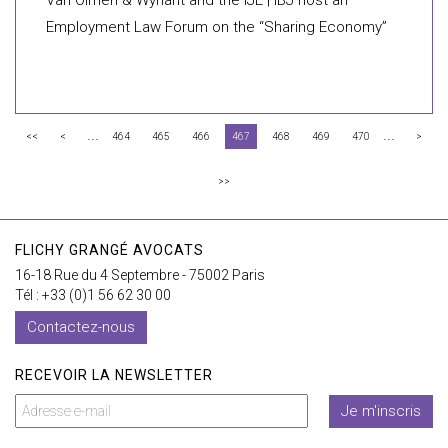
Van Olmen & Wynant and the IJE | IBJ host an
Employment Law Forum on the “Sharing Economy”
...
...
<<
<
464
465
466
467
468
469
470
>
>>
FLICHY GRANGÉ AVOCATS
16-18 Rue du 4 Septembre - 75002 Paris
Tél : +33 (0)1 56 62 30 00
Contactez-nous
RECEVOIR LA NEWSLETTER
Je m'inscris