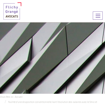
Ouvr
le
men
Vous êtes ici :
Accueil
Nullité d’une disposition conventionnelle liant l’évolution des salaires avec le Smic et