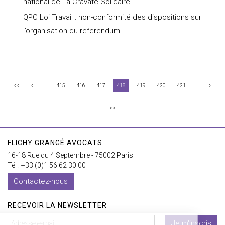
national de La Cravate Solidaire
QPC Loi Travail : non-conformité des dispositions sur
l’organisation du referendum
...
...
<<
<
415
416
417
418
419
420
421
>
>>
FLICHY GRANGÉ AVOCATS
16-18 Rue du 4 Septembre - 75002 Paris
Tél : +33 (0)1 56 62 30 00
Contactez-nous
RECEVOIR LA NEWSLETTER
Je m'inscris