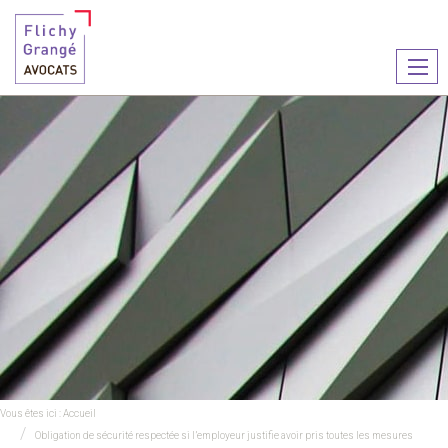
Ouvr
le
men
Vous êtes ici :
Accueil
Obligation de sécurité respectée si l’employeur justifie avoir pris toutes les mesures