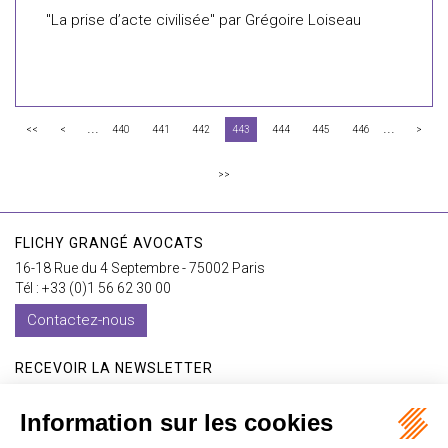
"La prise d’acte civilisée" par Grégoire Loiseau
...
...
<<
<
440
441
442
443
444
445
446
>
>>
FLICHY GRANGÉ AVOCATS
16-18 Rue du 4 Septembre - 75002 Paris
Tél : +33 (0)1 56 62 30 00
Contactez-nous
RECEVOIR LA NEWSLETTER
Je m'inscris