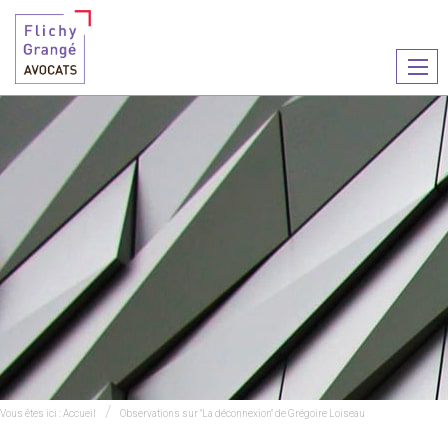
Ouvr
le
men
Vous êtes ici :
Accueil
Observations sur "La déconnexion" de Grégoire Loiseau