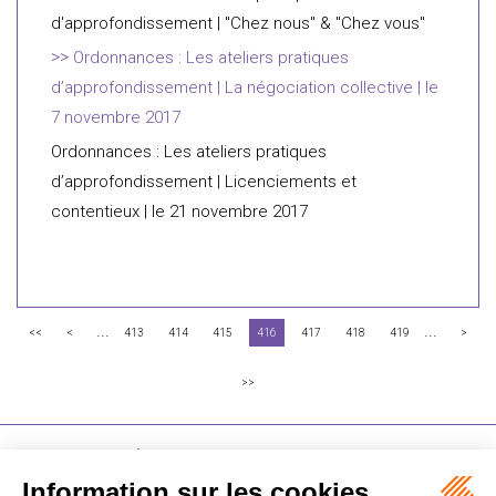
d'approfondissement | "Chez nous" & "Chez vous"
Ordonnances : Les ateliers pratiques
d’approfondissement | La négociation collective | le
7 novembre 2017
Ordonnances : Les ateliers pratiques
d’approfondissement | Licenciements et
contentieux | le 21 novembre 2017
...
...
<<
<
413
414
415
416
417
418
419
>
>>
FLICHY GRANGÉ AVOCATS
16-18 Rue du 4 Septembre - 75002 Paris