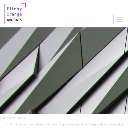
Ouvr
le
men
Vous êtes ici :
Accueil
Ordonnances : Les ateliers pratiques d’approfondissement | La négociation collective | le