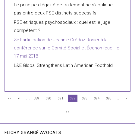
Le principe d’égalité de traitement ne s’applique
pas entre deux PSE distincts successifs
PSE et risques psychosociaux : quel est le juge
compétent ?
Participation de Jeannie Crédoz-Rosier à la
conférence sur le Comité Social et Économique | le
17 mai 2018
L&E Global Strengthens Latin American Foothold
...
...
<<
<
389
390
391
392
393
394
395
>
>>
FLICHY GRANGÉ AVOCATS