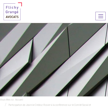
Ouvr
le
men
Vous êtes ici :
Accueil
Participation de Jeannie Crédoz-Rosier à la conférence sur le Comité Social et