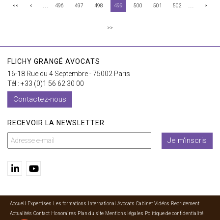
...
...
<<
<
496
497
498
499
500
501
502
>
>>
FLICHY GRANGÉ AVOCATS
16-18 Rue du 4 Septembre - 75002 Paris
Tél : +33 (0)1 56 62 30 00
Contactez-nous
RECEVOIR LA NEWSLETTER
Je m'inscris
Accueil
Expertises
Les formations
International
Avocats
Cabinet
Vidéos
Recrutement
Actualités
Contact
Honoraires
Plan du site
Mentions légales
Politique de confidentialité