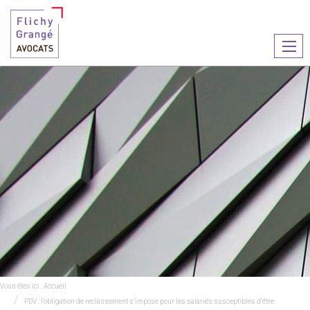
Ouvr
le
men
Vous êtes ici :
Accueil
PDV : l’obligation de reclassement s’impose pour les salariés susceptibles d’être