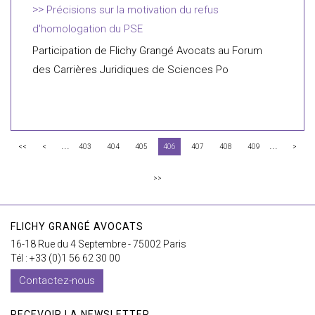
Précisions sur la motivation du refus
d'homologation du PSE
Participation de Flichy Grangé Avocats au Forum
des Carrières Juridiques de Sciences Po
...
...
<<
<
403
404
405
406
407
408
409
>
>>
FLICHY GRANGÉ AVOCATS
16-18 Rue du 4 Septembre - 75002 Paris
Tél : +33 (0)1 56 62 30 00
Contactez-nous
RECEVOIR LA NEWSLETTER