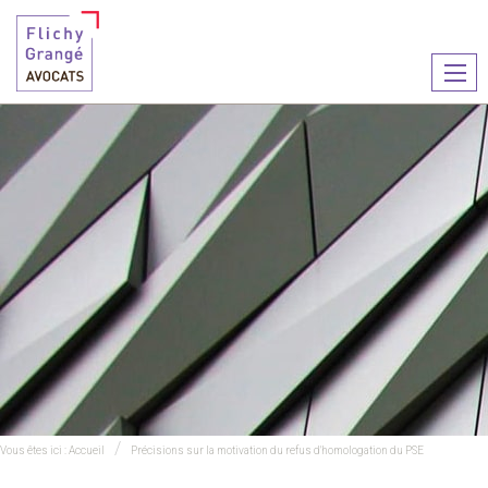
Ouvr
le
men
Vous êtes ici :
Accueil
Précisions sur la motivation du refus d'homologation du PSE