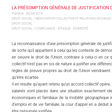
LA PRÉSOMPTION GÉNÉRALE DE JUSTIFICATION
Publié le :
05/04/2019
DROIT SOCIAL
/
NÉGOCIATION COLLECTIVE ET RELATIONS SOCIALES 
DROIT SOCIAL
DROIT SOCIAL
/
COMPLIANCE - ETHIQUE - DIVERSITÉ
La reconnaissance d’une présomption générale de justific
de sorte qu’il appartient à celui qui les conteste de démo
en oeuvre le droit de l’Union, contraire à celui-ci en ce 
collectif n’est pas en soi de nature à justifier une diffé
règles de preuve propres au droit de l’Union viendraient 
qu’être écartée.
Il en résulte qu’ayant retenu qu’un accord collectif opère
salariés sont placés dans une situation exactement id
économiques et familiaux de la mobilité géographique im
d’emploi et de vie familiale, la cour d’appel en a déduit 
être présumée justifiée.