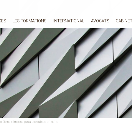
SES
LES FORMATIONS
INTERNATIONAL
AVOCATS
CABINE
ciété ne s’impose pas à une caisse primaire