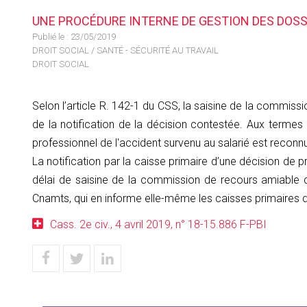
UNE PROCÉDURE INTERNE DE GESTION DES DOSSI
Publié le :
23/05/2019
DROIT SOCIAL
/
SANTÉ - SÉCURITÉ AU TRAVAIL
DROIT SOCIAL
Selon l’article R. 142-1 du CSS, la saisine de la commiss
de la notification de la décision contestée. Aux termes
professionnel de l'accident survenu au salarié est reconn
La notification par la caisse primaire d’une décision de pr
délai de saisine de la commission de recours amiable d
Cnamts, qui en informe elle-même les caisses primaires d
Cass. 2e civ., 4 avril 2019, n° 18-15.886 F-PBI