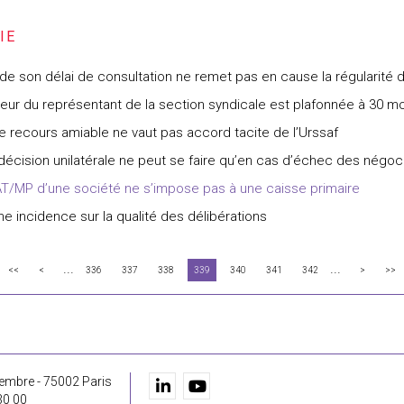
e de son délai de consultation ne remet pas en cause la régularité
teur du représentant de la section syndicale est plafonnée à 30 mo
 recours amiable ne vaut pas accord tacite de l’Urssaf
décision unilatérale ne peut se faire qu’en cas d’échec des négoc
T/MP d’une société ne s’impose pas à une caisse primaire
ne incidence sur la qualité des délibérations
...
...
<<
<
336
337
338
339
340
341
342
>
>>
embre - 75002 Paris
30 00