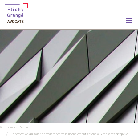
Ouvr
le
men
Vous êtes ici :
Accueil
La protection du salarié gréviste contre le licenciement s’étend aux menaces de grève