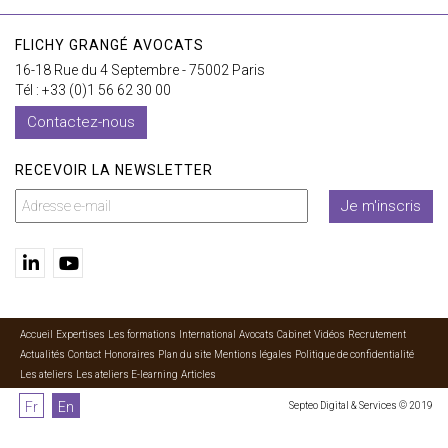
FLICHY GRANGÉ AVOCATS
16-18 Rue du 4 Septembre - 75002 Paris
Tél : +33 (0)1 56 62 30 00
Contactez-nous
RECEVOIR LA NEWSLETTER
Je m'inscris
Accueil
Expertises
Les formations
International
Avocats
Cabinet
Vidéos
Recrutement
Actualités
Contact
Honoraires
Plan du site
Mentions légales
Politique de confidentialité
Les ateliers
Les ateliers E-learning
Articles
Fr
En
Septeo Digital & Services © 2019