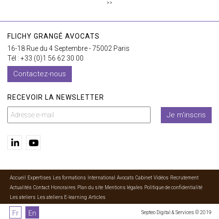
>>
FLICHY GRANGÉ AVOCATS
16-18 Rue du 4 Septembre - 75002 Paris
Tél : +33 (0)1 56 62 30 00
Contactez-nous
RECEVOIR LA NEWSLETTER
Je m'inscris
Accueil
Expertises
Les formations
International
Avocats
Cabinet
Vidéos
Recrutement
Actualités
Contact
Honoraires
Plan du site
Mentions légales
Politique de confidentialité
Les ateliers
Les ateliers E-learning
Articles
Fr
En
Septeo Digital & Services © 2019