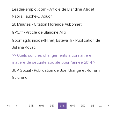
Leader-emploi.com - Article de Blandine Allix et
Nabila Fauché-El Aougri
20 Minutes - Citation Florence Aubonnet
GPO.fr - Article de Blandine Allix
Gpomag.fr, indiceRH.net, Esteval.fr - Publication de
Juliana Kovac
Quels sont les changements à connaître en
matière de sécurité sociale pour l’année 2014 ?
JCP Social - Publication de Joël Grangé et Romain
Guichard
...
...
<<
<
645
646
647
648
649
650
651
>