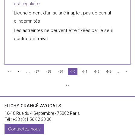
est régulière
Licenciement d’un salarié inapte : pas de cumul
d’indemnités
Les astreintes ne peuvent être fixées par le seul
contrat de travail
...
...
<<
<
437
438
439
440
441
442
443
>
>>
FLICHY GRANGÉ AVOCATS
16-18 Rue du 4 Septembre - 75002 Paris
Tél : +33 (0)1 56 62 30 00
Contactez-nous