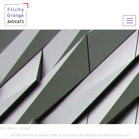
Ouvr
le
men
Vous êtes ici :
Accueil
Reclassement d’un salarié inapte : la convocation des délégués du personnel par voie