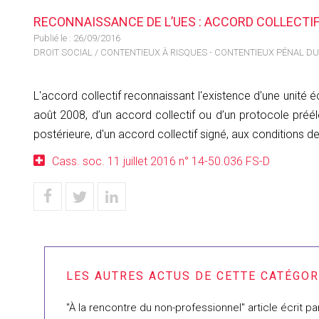
RECONNAISSANCE DE L’UES : ACCORD COLLECTI
Publié le :
26/09/2016
DROIT SOCIAL
/
CONTENTIEUX À RISQUES - CONTENTIEUX PÉNAL DU
L'accord collectif reconnaissant l'existence d'une unité 
août 2008, d’un accord collectif ou d’un protocole préé
postérieure, d'un accord collectif signé, aux conditions d
Cass. soc. 11 juillet 2016 n° 14-50.036 FS-D
"À la rencontre du non-professionnel" article écrit p