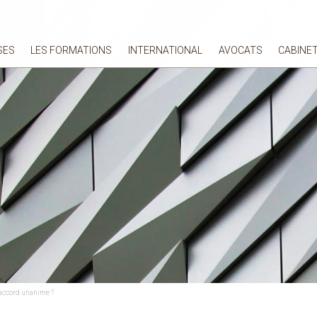
SES
LES FORMATIONS
INTERNATIONAL
AVOCATS
CABINE
 accord unanime ?