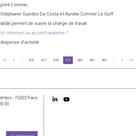
égoire Loiseau
 par Stéphanie Guedes Da Costa et Aurélie Cormier Le Goff
 validé permet de suivre la charge de travail
droit commun ou accord unanime ?
 dispense d’activité
...
...
<<
<
476
477
478
479
480
481
482
>
>>
embre - 75002 Paris
30 00