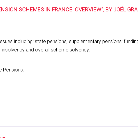
NSION SCHEMES IN FRANCE: OVERVIEW”, BY JOËL GR
 issues including: state pensions; supplementary pensions; fundi
r insolvency and overall scheme solvency.
he Pensions: