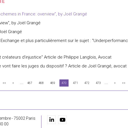
schemes in France: overview”, by Joël Grangé
iew”, by Joël Grangé
Joël Grangé
 Exchange et plus particulièrement sur le sujet : "Underperformanc
créateurs d’injustice" Article de Philippe Langlois, Avocat
e vont faire les juges du dispositif ? Article de Joël Grangé, avoca
...
...
<<
<
467
468
469
470
471
472
473
>
>>
embre - 75002 Paris
30 00