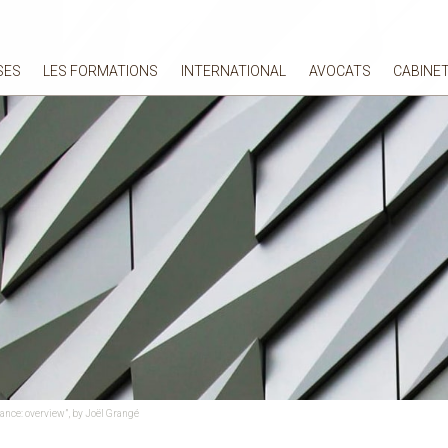
SES
LES FORMATIONS
INTERNATIONAL
AVOCATS
CABINE
ance: overview”, by Joël Grangé