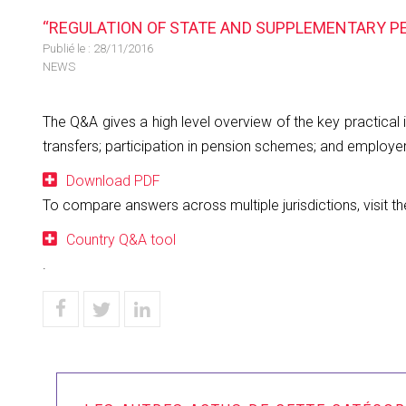
“REGULATION OF STATE AND SUPPLEMENTARY PE
Publié le :
28/11/2016
NEWS
The Q&A gives a high level overview of the key practical
transfers; participation in pension schemes; and employe
Download PDF
To compare answers across multiple jurisdictions, visit t
Country Q&A tool
.