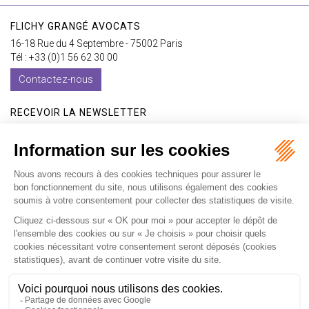
FLICHY GRANGÉ AVOCATS
16-18 Rue du 4 Septembre - 75002 Paris
Tél : +33 (0)1 56 62 30 00
Contactez-nous
RECEVOIR LA NEWSLETTER
Je m'inscris
Accueil
Expertises
Les formations
International
Avocats
Cabinet
Vidéos
Recrutement
Actualités
Contact
Honoraires
Plan du site
Mentions légales
Politique de confidentialité
Les ateliers
Les ateliers E-learning
Articles
Fr
En
Septeo Digital & Services © 2019