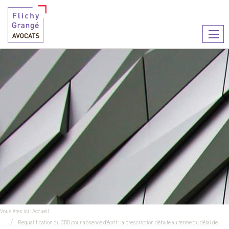
Ouvr
le
men
Vous êtes ici :
Accueil
Requalification du CDD pour absence d'écrit : la prescription débute au terme du délai de