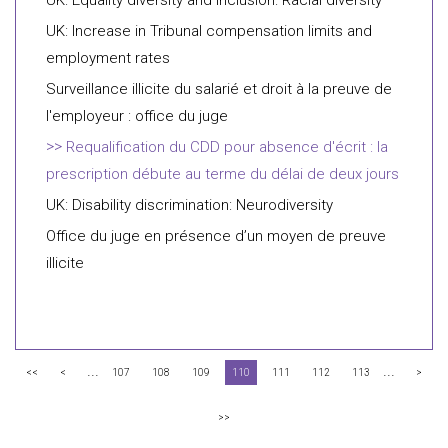
UK: Equality diversity and inclusion: Racial diversity
UK: Increase in Tribunal compensation limits and
employment rates
Surveillance illicite du salarié et droit à la preuve de
l'employeur : office du juge
Requalification du CDD pour absence d'écrit : la
prescription débute au terme du délai de deux jours
UK: Disability discrimination: Neurodiversity
Office du juge en présence d’un moyen de preuve
illicite
...
...
<<
<
107
108
109
110
111
112
113
>
>>