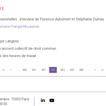
ofessionnelles : interview de Florence Aubonnet et Stéphanie Dumas
Joumana Frangié-Moukanas
ppe Langlois
un accord collectif de droit commun
s des heures de travail
...
...
<<
<
430
431
432
433
434
435
436
>
>>
embre - 75002 Paris
30 00