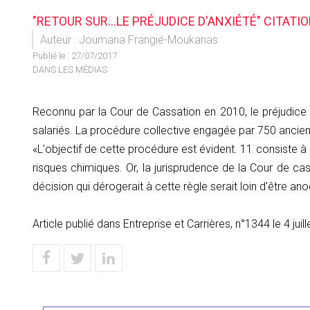
"RETOUR SUR…LE PRÉJUDICE D'ANXIÉTÉ" CITAT
Auteur : Joumana Frangié-Moukanas
Publié le :
27/07/2017
DANS LES MÉDIAS
Reconnu par la Cour de Cassation en 2010, le préjudice d
salariés. La procédure collective engagée par 750 ancien
«L'objectif de cette procédure est évident. 11 consiste à 
risques chimiques. Or, la jurisprudence de la Cour de cas
décision qui dérogerait à cette règle serait loin d'être 
Article publié dans Entreprise et Carrières, n°1344 le 4 ju