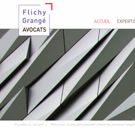
ACCUEIL
EXPERTI
Vous êtes ici :
Accueil
"Retour sur…le préjudice d'anxiété" citation de Joumana Frang