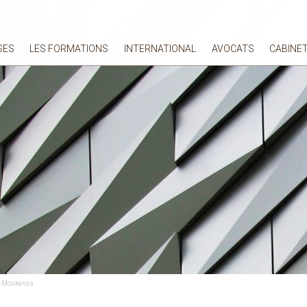
SES
LES FORMATIONS
INTERNATIONAL
AVOCATS
CABINE
ié-Moukanas