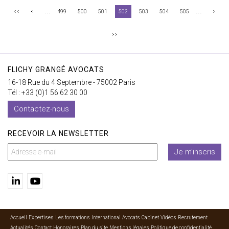
...
...
<<
<
499
500
501
502
503
504
505
>
>>
FLICHY GRANGÉ AVOCATS
16-18 Rue du 4 Septembre - 75002 Paris
Tél : +33 (0)1 56 62 30 00
Contactez-nous
RECEVOIR LA NEWSLETTER
Je m'inscris
Accueil
Expertises
Les formations
International
Avocats
Cabinet
Vidéos
Recrutement
Actualités
Contact
Honoraires
Plan du site
Mentions légales
Politique de confidentialité