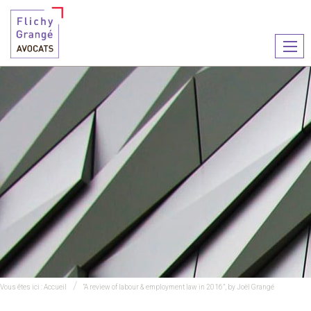
Ouvr
le
men
Vous êtes ici :
Accueil
“A review of labour & employment law in 2016”, by Joël Grangé