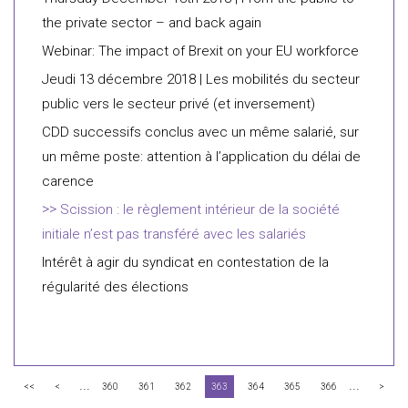
the private sector – and back again
Webinar: The impact of Brexit on your EU workforce
Jeudi 13 décembre 2018 | Les mobilités du secteur
public vers le secteur privé (et inversement)
CDD successifs conclus avec un même salarié, sur
un même poste: attention à l’application du délai de
carence
Scission : le règlement intérieur de la société
initiale n’est pas transféré avec les salariés
Intérêt à agir du syndicat en contestation de la
régularité des élections
...
...
<<
<
360
361
362
363
364
365
366
>