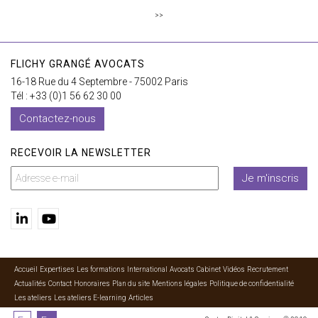
>>
FLICHY GRANGÉ AVOCATS
16-18 Rue du 4 Septembre - 75002 Paris
Tél : +33 (0)1 56 62 30 00
Contactez-nous
RECEVOIR LA NEWSLETTER
Je m'inscris
Accueil
Expertises
Les formations
International
Avocats
Cabinet
Vidéos
Recrutement
Actualités
Contact
Honoraires
Plan du site
Mentions légales
Politique de confidentialité
Les ateliers
Les ateliers E-learning
Articles