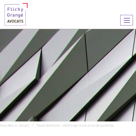
Ouvr
le
men
Vous êtes ici :
Accueil
Travail dominical : intérêt à agir d’une union de syndicats