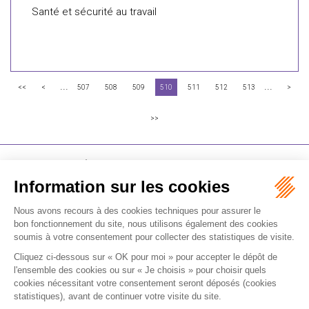
Santé et sécurité au travail
...
...
<<
<
507
508
509
510
511
512
513
>
>>
FLICHY GRANGÉ AVOCATS
16-18 Rue du 4 Septembre - 75002 Paris
Tél : +33 (0)1 56 62 30 00
Contactez-nous
RECEVOIR LA NEWSLETTER
Je m'inscris