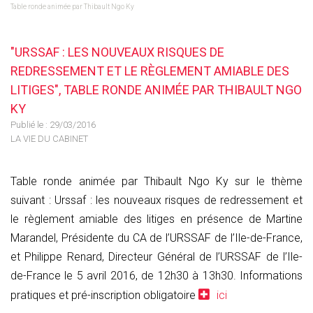
Table ronde animée par Thibault Ngo Ky
"URSSAF : LES NOUVEAUX RISQUES DE
REDRESSEMENT ET LE RÈGLEMENT AMIABLE DES
LITIGES", TABLE RONDE ANIMÉE PAR THIBAULT NGO
KY
Publié le :
29/03/2016
LA VIE DU CABINET
Table ronde animée par Thibault Ngo Ky sur le thème
suivant : Urssaf : les nouveaux risques de redressement et
le règlement amiable des litiges en présence de Martine
Marandel, Présidente du CA de l’URSSAF de l’Ile-de-France,
et Philippe Renard, Directeur Général de l’URSSAF de l’Ile-
de-France le 5 avril 2016, de 12h30 à 13h30. Informations
pratiques et pré-inscription obligatoire
ici