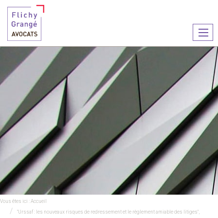
Ouvr
le
men
Vous êtes ici :
Accueil
"Urssaf : les nouveaux risques de redressement et le règlement amiable des litiges",