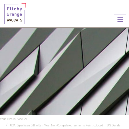
Ouvr
le
men
Vous êtes ici :
Accueil
USA: Bipartisan Bill to Ban Most Non-Compete Agreements Reintroduced in U.S. Senate