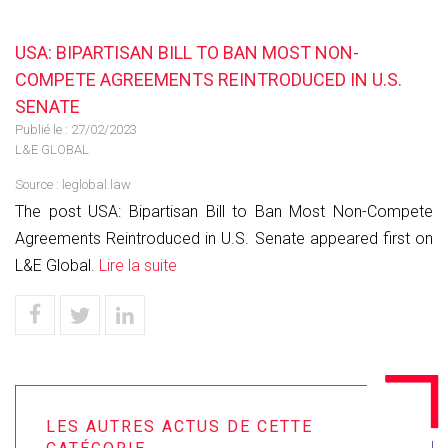
USA: BIPARTISAN BILL TO BAN MOST NON-
COMPETE AGREEMENTS REINTRODUCED IN U.S.
SENATE
Publié le :
27/02/2023
L&E GLOBAL
Source :
leglobal.law
The post USA: Bipartisan Bill to Ban Most Non-Compete
Agreements Reintroduced in U.S. Senate appeared first on
L&E Global.
Lire la suite