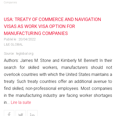
Companies
USA: TREATY OF COMMERCE AND NAVIGATION
VISAS AS WORK VISA OPTION FOR
MANUFACTURING COMPANIES
Publié le :
20/04/2022
L&E GLOBAL
Source :
leglobal.org
Authors: James M. Stone and Kimberly M. Bennett In their
search for skilled workers, manufacturers should not
overlook countries with which the United States maintains a
treaty. Such treaty countries offer an additional avenue to
find skilled, non-professional employees. Most companies
in the manufacturing industry are facing worker shortages
in...
Lire la suite