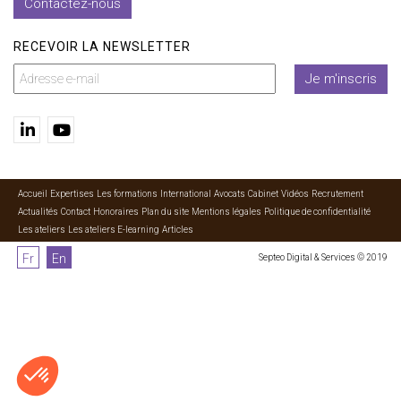
Contactez-nous
RECEVOIR LA NEWSLETTER
Je m'inscris
Accueil
Expertises
Les formations
International
Avocats
Cabinet
Vidéos
Recrutement
Actualités
Contact
Honoraires
Plan du site
Mentions légales
Politique de confidentialité
Les ateliers
Les ateliers E-learning
Articles
Fr
En
Septeo Digital & Services © 2019