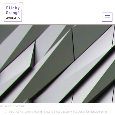
Ouvr
le
men
Vous êtes ici :
Accueil
USA: Treaty of Commerce and Navigation Visas as Work Visa Option for Manufacturing