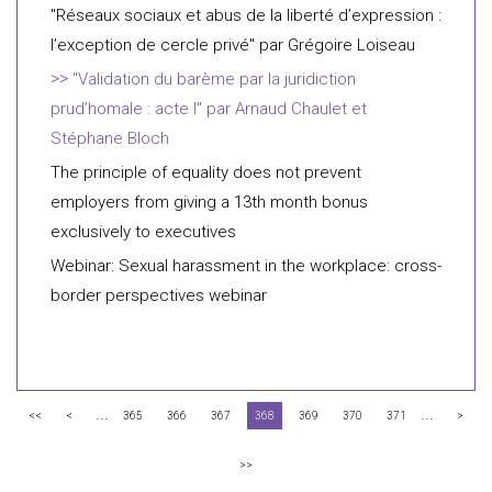
"Réseaux sociaux et abus de la liberté d’expression :
l’exception de cercle privé" par Grégoire Loiseau
"Validation du barème par la juridiction
prud’homale : acte I" par Arnaud Chaulet et
Stéphane Bloch
The principle of equality does not prevent
employers from giving a 13th month bonus
exclusively to executives
Webinar: Sexual harassment in the workplace: cross-
border perspectives webinar
...
...
<<
<
365
366
367
368
369
370
371
>
>>