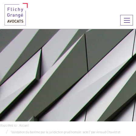
Ouvr
le
men
Vous êtes ici :
Accueil
"Validation du barème par la juridiction prud’homale : acte I" par Arnaud Chaulet et