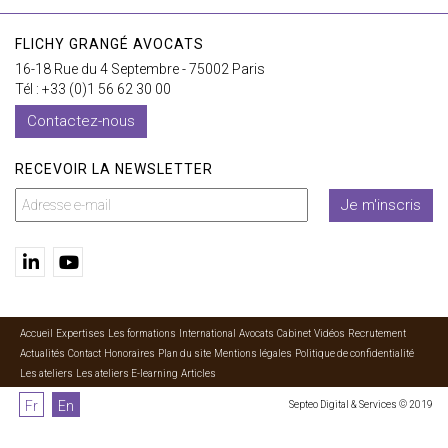
FLICHY GRANGÉ AVOCATS
16-18 Rue du 4 Septembre - 75002 Paris
Tél : +33 (0)1 56 62 30 00
Contactez-nous
RECEVOIR LA NEWSLETTER
Je m'inscris
Accueil
Expertises
Les formations
International
Avocats
Cabinet
Vidéos
Recrutement
Actualités
Contact
Honoraires
Plan du site
Mentions légales
Politique de confidentialité
Les ateliers
Les ateliers E-learning
Articles
Fr
En
Septeo Digital & Services © 2019