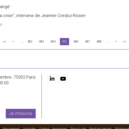
Grangé
a crise", interview de Jeannie Credoz-Rosier
es
...
...
<<
<
482
483
484
485
486
487
488
>
>>
embre - 75002 Paris
30 00
Je m'inscris
Recrutement
Actualités
Contact
Honoraires
Plan du site
Mentions légales
Politique d