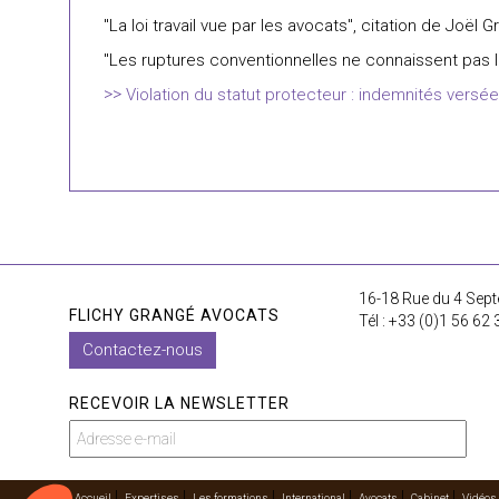
"La loi travail vue par les avocats", citation de Joël 
"Les ruptures conventionnelles ne connaissent pas l
Violation du statut protecteur : indemnités versé
16-18 Rue du 4 Sept
FLICHY GRANGÉ AVOCATS
Tél : +33 (0)1 56 62 
Contactez-nous
RECEVOIR LA NEWSLETTER
Accueil
Expertises
Les formations
International
Avocats
Cabinet
Vidéos