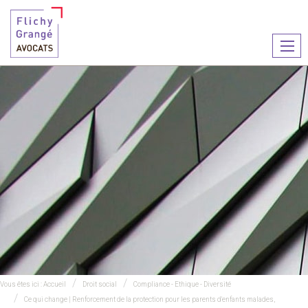
Ouvr
le
men
Vous êtes ici :
Accueil
Droit social
Compliance - Ethique - Diversité
Ce qui change | Renforcement de la protection pour les parents d'enfants malades,