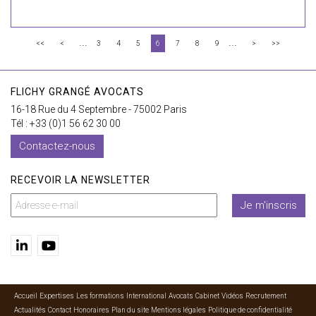
...
...
<<
<
3
4
5
6
7
8
9
>
>>
FLICHY GRANGÉ AVOCATS
16-18 Rue du 4 Septembre - 75002 Paris
Tél : +33 (0)1 56 62 30 00
Contactez-nous
RECEVOIR LA NEWSLETTER
Je m'inscris
Accueil
Expertises
Les formations
International
Avocats
Cabinet
Vidéos
Recrutement
Actualités
Contact
Honoraires
Plan du site
Mentions légales
Politique de confidentialité