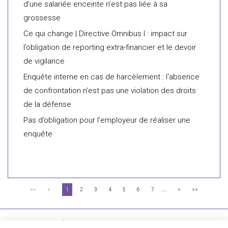
d’une salariée enceinte n’est pas liée à sa
grossesse
Ce qui change | Directive Omnibus I : impact sur
l’obligation de reporting extra-financier et le devoir
de vigilance
Enquête interne en cas de harcèlement : l'absence
de confrontation n’est pas une violation des droits
de la défense
Pas d’obligation pour l’employeur de réaliser une
enquête
...
<<
<
1
2
3
4
5
6
7
>
>>
FLICHY GRANGÉ AVOCATS