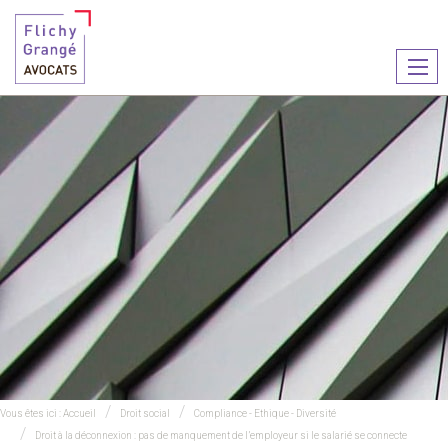
Ouvr
le
men
Vous êtes ici :
Accueil
Droit social
Compliance - Ethique - Diversité
Droit à la déconnexion : pas de manquement de l’employeur si le salarié se connecte