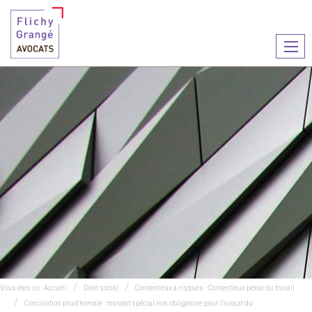
Ouvr
le
men
Vous êtes ici :
Accueil
Droit social
Contentieux à risques - Contentieux pénal du travail
Conciliation prud’homale : mandat spécial non obligatoire pour l’avocat du