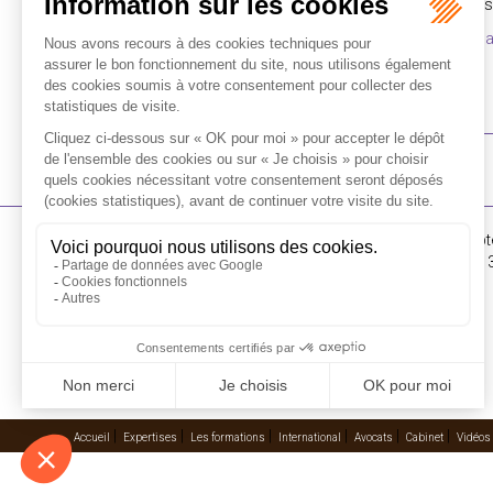
Licenciement pour insuffisance professionnelle du 
Le CSE ne peut exiger la liste nominative des sala
16-18 Rue du 4 Sept
FLICHY GRANGÉ AVOCATS
Tél : +33 (0)1 56 62 
Contactez-nous
RECEVOIR LA NEWSLETTER
Accueil
Expertises
Les formations
International
Avocats
Cabinet
Vidéos