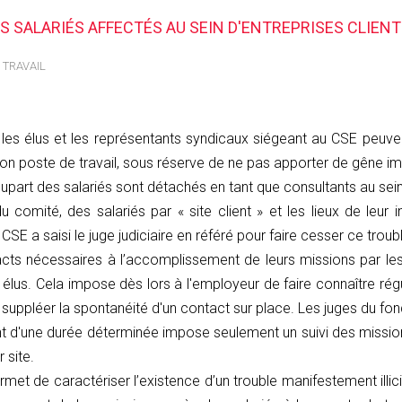
ES SALARIÉS AFFECTÉS AU SEIN D'ENTREPRISES CLIEN
 TRAVAIL
, les élus et les représentants syndicaux siégeant au CSE peuven
on poste de travail, sous réserve de ne pas apporter de gêne im
plupart des salariés sont détachés en tant que consultants au sei
 comité, des salariés par « site client » et les lieux de leur 
SE a saisi le juge judiciaire en référé pour faire cesser ce troubl
acts nécessaires à l’accomplissement de leurs missions par les
es élus. Cela impose dès lors à l'employeur de faire connaître ré
suppléer la spontanéité d'un contact sur place. Les juges du fond
nt d'une durée déterminée impose seulement un suivi des missions
 site.
met de caractériser l’existence d’un trouble manifestement illici