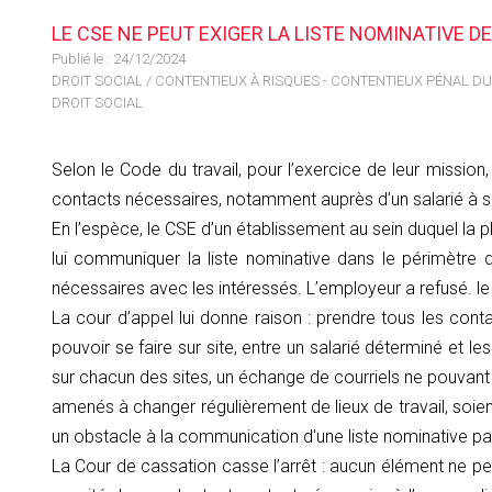
LE CSE NE PEUT EXIGER LA LISTE NOMINATIVE D
Publié le :
24/12/2024
DROIT SOCIAL
/
CONTENTIEUX À RISQUES - CONTENTIEUX PÉNAL DU
DROIT SOCIAL
Selon le Code du travail, pour l’exercice de leur mission
contacts nécessaires, notamment auprès d’un salarié à s
En l’espèce, le CSE d’un établissement au sein duquel la 
lui communiquer la liste nominative dans le périmètre du
nécessaires avec les intéressés. L’employeur a refusé. le C
La cour d’appel lui donne raison : prendre tous les cont
pouvoir se faire sur site, entre un salarié déterminé et l
sur chacun des sites, un échange de courriels ne pouvant 
amenés à changer régulièrement de lieux de travail, soie
un obstacle à la communication d'une liste nominative par
La Cour de cassation casse l’arrêt : aucun élément ne per