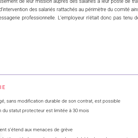
ement de leur mission auprès des salariés à leur poste de trava
d’intervention des salariés rattachés au périmètre du comité ain
essagerie professionnelle. L’employeur n’était donc pas tenu d
égé, sans modification durable de son contrat, est possible
n du statut protecteur est limitée à 30 mois
ement s’étend aux menaces de grève