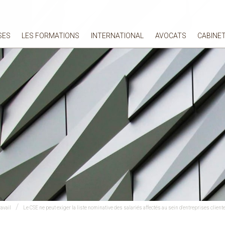
SES
LES FORMATIONS
INTERNATIONAL
AVOCATS
CABINE
avail
Le CSE ne peut exiger la liste nominative des salariés affectés au sein d'entreprises client