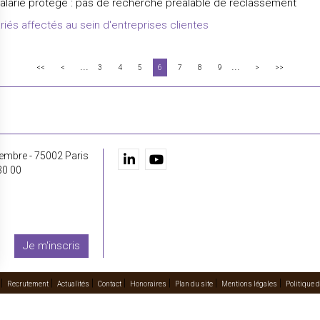
salarié protégé : pas de recherche préalable de reclassement
riés affectés au sein d'entreprises clientes
...
...
<<
<
3
4
5
6
7
8
9
>
>>
embre - 75002 Paris
30 00
Je m'inscris
Recrutement
Actualités
Contact
Honoraires
Plan du site
Mentions légales
Politique d