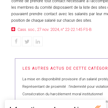
comité de prendre tout contact nécessaire à l’accompliss
les membres du comité disposaient de la liste des sites 
pouvaient prendre contact avec les salariés par leur m
position de chaque salarié sur chacun des sites.
Cass. soc., 27 nov. 2024, n° 22-22.145 FS-B
La mise en disponibilité provisoire d’un salarié prot
Représentant de proximité : l'indemnité pour violatio
Consécration du harcèlement moral institutionnel
La protection du salarié gréviste contre le licenci