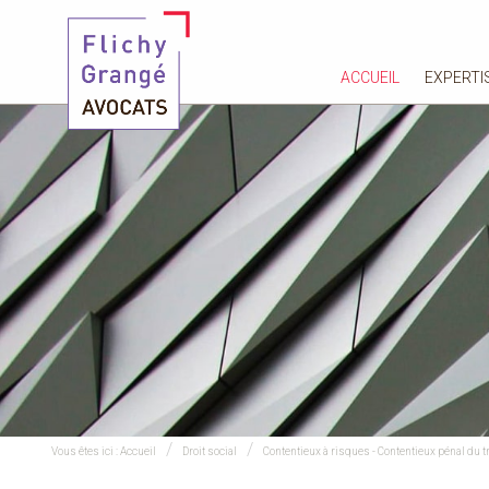
ACCUEIL
EXPERTI
Vous êtes ici :
Accueil
Droit social
Contentieux à risques - Contentieux pénal du tr