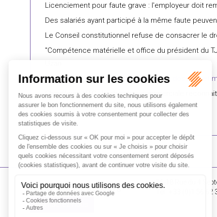
Licenciement pour faute grave : l'employeur doit re
Des salariés ayant participé à la même faute peuve
Le Conseil constitutionnel refuse de consacrer le droi
"Compétence matérielle et office du président du TJ
Uzan
Demander au salarié de rendre ses dossiers et mo
Chauffeurs VTC : la chambre commerciale reconnait l
16-18 Rue du 4 Sept
FLICHY GRANGÉ AVOCATS
Tél : +33 (0)1 56 62 
Contactez-nous