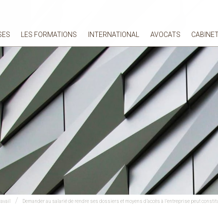
SES
LES FORMATIONS
INTERNATIONAL
AVOCATS
CABINE
avail
Demander au salarié de rendre ses dossiers et moyens d’accès à l’entreprise peut constit