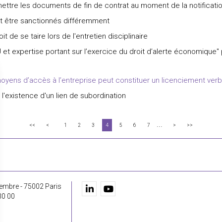
mettre les documents de fin de contrat au moment de la notificatio
nt être sanctionnés différemment
t de se taire lors de l'entretien disciplinaire
 et expertise portant sur l’exercice du droit d’alerte économique
yens d’accès à l’entreprise peut constituer un licenciement verb
'existence d'un lien de subordination
...
<<
<
1
2
3
4
5
6
7
>
>>
embre - 75002 Paris
30 00