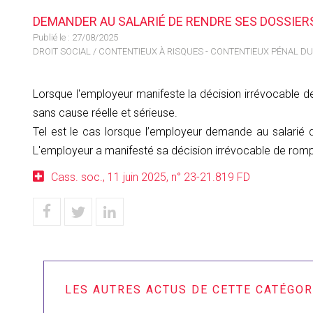
DEMANDER AU SALARIÉ DE RENDRE SES DOSSIER
Publié le :
27/08/2025
DROIT SOCIAL
/
CONTENTIEUX À RISQUES - CONTENTIEUX PÉNAL DU
Lorsque l'employeur manifeste la décision irrévocable de 
sans cause réelle et sérieuse.
Tel est le cas lorsque l’employeur demande au salarié de
L'employeur a manifesté sa décision irrévocable de rompre
Cass. soc., 11 juin 2025, n° 23-21.819 FD