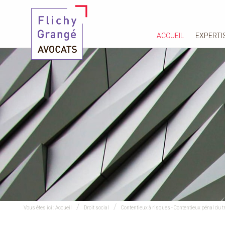
ACCUEIL
EXPERTI
Vous êtes ici :
Accueil
Droit social
Contentieux à risques - Contentieux pénal du tr