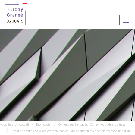
Ouvr
le
men
Vous êtes ici :
Accueil
Droit social
Contentieux à risques - Contentieux pénal du travail
Erreur de gestion de la société mère provoquant les difficultés financières conduisant au