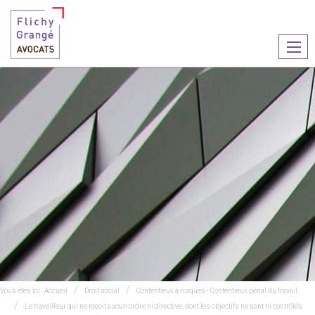
Ouvr
le
men
Vous êtes ici :
Accueil
Droit social
Contentieux à risques - Contentieux pénal du travail
Le travailleur qui ne reçoit aucun ordre ni directive, dont les objectifs ne sont ni contrôlés