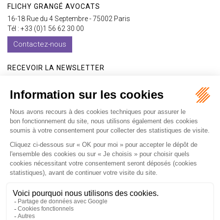
FLICHY GRANGÉ AVOCATS
16-18 Rue du 4 Septembre - 75002 Paris
Tél : +33 (0)1 56 62 30 00
Contactez-nous
RECEVOIR LA NEWSLETTER
Je m'inscris
Accueil
Expertises
Les formations
International
Avocats
Cabinet
Vidéos
Recrutement
Actualités
Contact
Honoraires
Plan du site
Mentions légales
Politique de confidentialité
Les ateliers
Les ateliers E-learning
Articles
Fr
En
Septeo Digital & Services © 2019