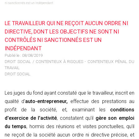
ni sanctionnés est un indépendant
LE TRAVAILLEUR QUI NE REÇOIT AUCUN ORDRE NI
DIRECTIVE, DONT LES OBJECTIFS NE SONT NI
CONTRÔLÉS NI SANCTIONNÉS EST UN
INDÉPENDANT
Publié le :
08/08/2019
DROIT SOCIAL
/
CONTENTIEUX À RISQUES - CONTENTIEUX PÉNAL DU
TRAVAIL
DROIT SOCIAL
Les juges du fond ayant constaté que le travailleur, inscrit en
qualité d'
auto-entrepreneur,
effectue des prestations au
profit de la société, et, examinant les
conditions
d'exercice de l'activité
, constatent qu'il
gère son emploi
du temps
, hormis des réunions et visites ponctuelles, qu'il
ne reçoit de la société aucun ordre ni directive précise, et