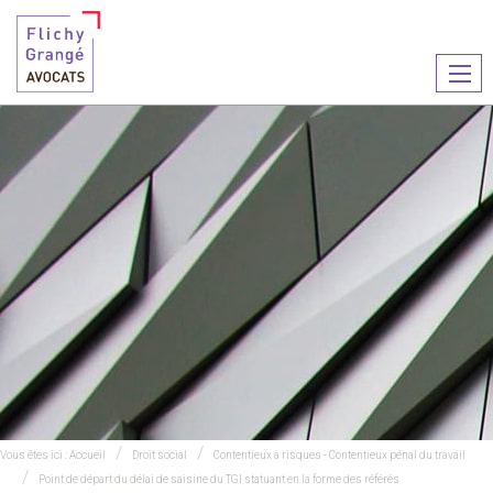
Ouvr
le
men
Vous êtes ici :
Accueil
Droit social
Contentieux à risques - Contentieux pénal du travail
Point de départ du délai de saisine du TGI statuant en la forme des référés