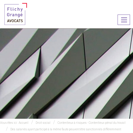
Ouvr
le
men
Vous êtes ici :
Accueil
Droit social
Contentieux à risques - Contentieux pénal du travail
Des salariés ayant participé à la même faute peuvent être sanctionnés différemment