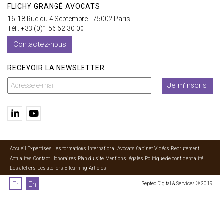
FLICHY GRANGÉ AVOCATS
16-18 Rue du 4 Septembre - 75002 Paris
Tél : +33 (0)1 56 62 30 00
Contactez-nous
RECEVOIR LA NEWSLETTER
Je m'inscris
Accueil
Expertises
Les formations
International
Avocats
Cabinet
Vidéos
Recrutement
Actualités
Contact
Honoraires
Plan du site
Mentions légales
Politique de confidentialité
Les ateliers
Les ateliers E-learning
Articles
Fr
En
Septeo Digital & Services © 2019