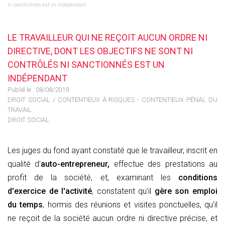
ni sanctionnés est un indépendant
LE TRAVAILLEUR QUI NE REÇOIT AUCUN ORDRE NI
DIRECTIVE, DONT LES OBJECTIFS NE SONT NI
CONTRÔLÉS NI SANCTIONNÉS EST UN
INDÉPENDANT
Publié le :
08/08/2019
DROIT SOCIAL
/
CONTENTIEUX À RISQUES - CONTENTIEUX PÉNAL DU
TRAVAIL
DROIT SOCIAL
Les juges du fond ayant constaté que le travailleur, inscrit en
qualité d'
auto-entrepreneur,
effectue des prestations au
profit de la société, et, examinant les
conditions
d'exercice de l'activité
, constatent qu'il
gère son emploi
du temps
, hormis des réunions et visites ponctuelles, qu'il
ne reçoit de la société aucun ordre ni directive précise, et