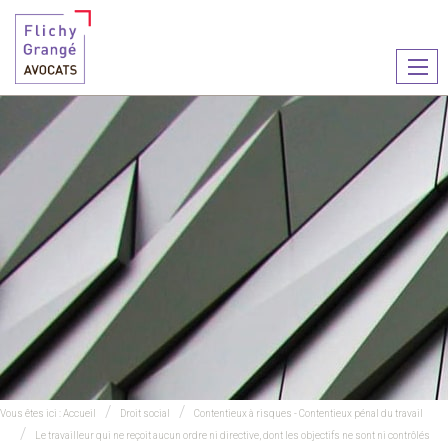
Ouvr
le
men
Vous êtes ici :
Accueil
Droit social
Contentieux à risques - Contentieux pénal du travail
Le travailleur qui ne reçoit aucun ordre ni directive, dont les objectifs ne sont ni contrôlés