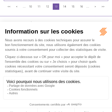
...
...
<<
<
10
11
12
13
14
15
16
>
>>
FLICHY GRANGÉ AVOCATS
16-18 Rue du 4 Septembre - 75002 Paris
Tél : +33 (0)1 56 62 30 00
Contactez-nous
RECEVOIR LA NEWSLETTER
Je m'inscris
Accueil
Expertises
Les formations
International
Avocats
Cabinet
Vidéos
Recrutement
Actualités
Contact
Honoraires
Plan du site
Mentions légales
Politique de confidentialité
Les ateliers
Les ateliers E-learning
Articles