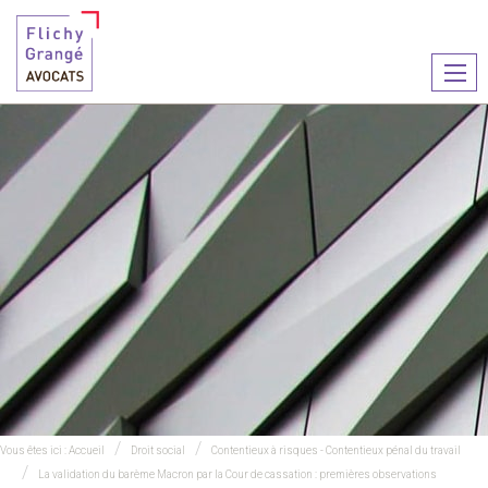
Ouvr
le
men
Vous êtes ici :
Accueil
Droit social
Contentieux à risques - Contentieux pénal du travail
La validation du barème Macron par la Cour de cassation : premières observations