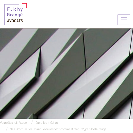
Ouvr
le
men
Vous êtes ici :
Accueil
Dans les médias
"Insubordination, manque de respect: comment réagir ?", par Joël Grangé