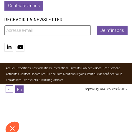
Contactez-nous
RECEVOIR LA NEWSLETTER
Je m'inscris
Accueil
Expertises
Les formations
International
Avocats
Cabinet
Vidéos
Recrutement
Actualités
Contact
Honoraires
Plan du site
Mentions légales
Politique de confidentialité
Les ateliers
Les ateliers E-learning
Articles
Fr
En
Septeo Digital & Services © 2019