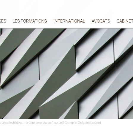
SES
LES FORMATIONS
INTERNATIONAL
AVOCATS
CABINE
ue collectif devant la Cour de cassation" par Joël Grangé et Grégoire Loiseau