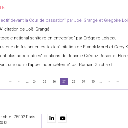
ctif devant la Cour de cassation" par Joël Grangé et Grégoire Lo
A" citation de Joël Grangé
tocole national sanitaire en entreprise" par Grégoire Loiseau
plus que de fusionner les textes" citation de Franck Morel et Gepy
ement plus acceptables" citations de Jeannie Crédoz-Rosier et Flo
evant une cour d’appel incompétente" par Romain Guichard
...
...
<<
<
24
25
26
27
28
29
30
>
>>
embre - 75002 Paris
30 00