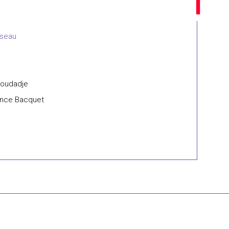
iseau
 Koudadje
rence Bacquet