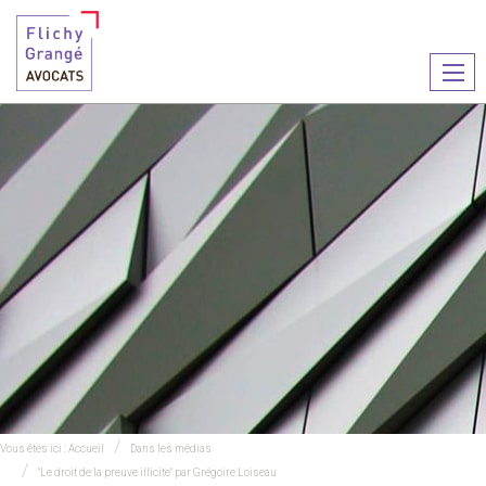
Ouvr
le
men
Vous êtes ici :
Accueil
Dans les médias
"Le droit de la preuve illicite" par Grégoire Loiseau