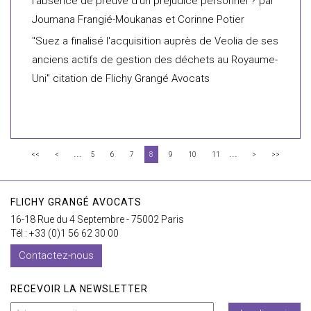
l’absence de preuve d’un préjudice personnel ? par
Joumana Frangié-Moukanas et Corinne Potier
"Suez a finalisé l'acquisition auprès de Veolia de ses
anciens actifs de gestion des déchets au Royaume-
Uni" citation de Flichy Grangé Avocats
...
...
<<
<
5
6
7
8
9
10
11
>
>>
FLICHY GRANGÉ AVOCATS
16-18 Rue du 4 Septembre - 75002 Paris
Tél : +33 (0)1 56 62 30 00
Contactez-nous
RECEVOIR LA NEWSLETTER