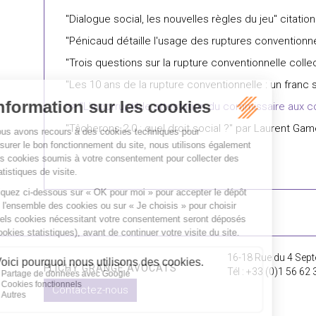
"Dialogue social, les nouvelles règles du jeu" citati
"Pénicaud détaille l'usage des ruptures conventionne
"Trois questions sur la rupture conventionnelle collec
"Les 10 ans de la rupture conventionnelle : un franc 
"L’incorruptible attestation du commissaire aux 
"Tâcherons 2.0 : quel droit social ?" par Laurent Gam
16-18 Rue du 4 Sept
FLICHY GRANGÉ AVOCATS
Tél : +33 (0)1 56 62 
Contactez-nous