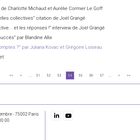
on de Charlotte Michaud et Aurélie Cormier Le Goff
lles collectives" citation de Joël Grangé
tive... et les réponses !" interview de Joël Grangé
succès" par Blandine Allix
comptes ?" par Juliana Kovac et Grégoire Loiseau
et
...
...
<<
<
51
52
53
54
55
56
57
>
>>
embre - 75002 Paris
30 00