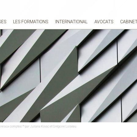
SES
LES FORMATIONS
INTERNATIONAL
AVOCATS
CABINE
ire aux comptes ?" par Juliana Kovac et Grégoire Loiseau