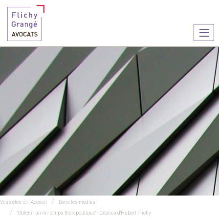
Ouvr
le
men
Vous êtes ici :
Accueil
Dans les médias
"Obtenir un mi-temps thérapeutique" - Citation d'Hubert Flichy