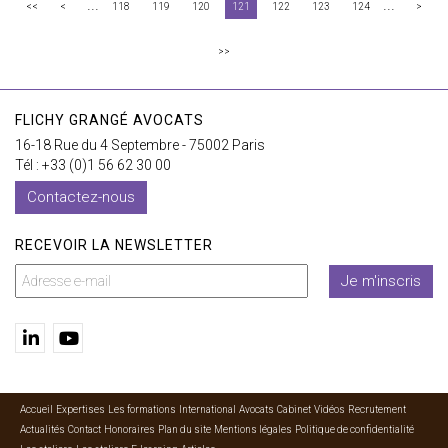
...
...
<<
<
118
119
120
121
122
123
124
>
>>
FLICHY GRANGÉ AVOCATS
16-18 Rue du 4 Septembre - 75002 Paris
Tél : +33 (0)1 56 62 30 00
Contactez-nous
RECEVOIR LA NEWSLETTER
Je m'inscris
Accueil
Expertises
Les formations
International
Avocats
Cabinet
Vidéos
Recrutement
Actualités
Contact
Honoraires
Plan du site
Mentions légales
Politique de confidentialité